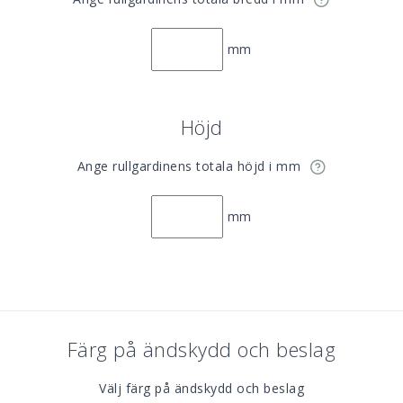
STARLET FR BO 4899 -
STARLET FR BO 10331 -
STARLET BO 5108 -
BEIGE
GREIGE
GREY
mm
ELITE BO FR 77-003 -
STARLET FR BO 5770 -
Höjd
ELITE BO FR 77-007 -
GRÅ
GRÅ
LJUSGRÅ
Ange rullgardinens totala höjd i mm
mm
ELITE BO FR 77-004 -
ELITE BO FR 77-001 -
STARLET FR BO 4898 -
SVART
VIT
WHITE
Färg på ändskydd och beslag
Välj färg på ändskydd och beslag