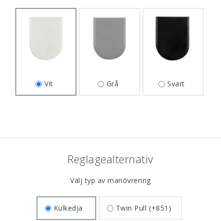
Vit
Grå
Svart
Reglagealternativ
Välj typ av manövrering
Kulkedja
Twin Pull
(+851)