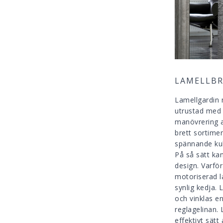
LAMELLBR
Lamellgardin
utrustad med 
manövrering a
brett sortimen
spännande kul
På så sätt ka
design. Varför
motoriserad la
synlig kedja. 
och vinklas en
reglagelinan.
effektivt sätt