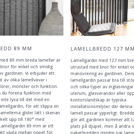
EDD 89 MM
LAMELLBREDD 127 M
 med 89 mm breda lameller är
Lamellgardin med 127 mm bred
linor för enkel och smidig
utrustad med linor för enkel o
v gardinen. Vi erbjuder ett
manövrering av gardinen. Den
t av olika lamellvävar i
lamellgardin passar bra till stö
örer, mönster och funktion.
och olika typer av inglasningar
n du förena funktion med
uterum, glasverandor eller öp
 inte lyxa till det med en
kontorslandskap är typiska
mellgardin, för att slippa en
installationsmiljöer där denna
Lamellerna glider lätt i skenan
lamell passar ypperligt. Bred
kelt upp till 180° med
gör att gardinen kommer att 
 Lamellgardin 89 mm är ett
plats på djupet, men å andra si
 att växla mellan öppet för
paketbredden mindre när lamel