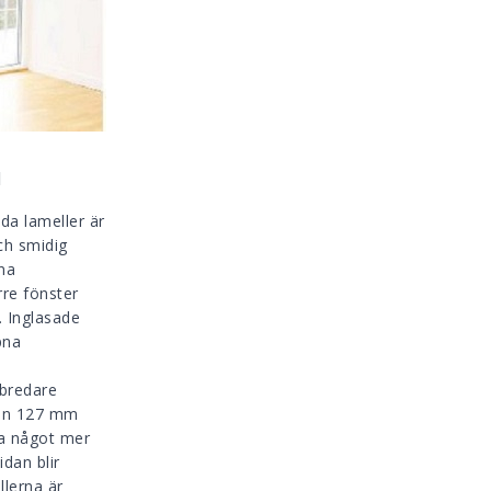
M
a lameller är
ch smidig
na
rre fönster
. Inglasade
pna
 bredare
den 127 mm
ta något mer
dan blir
lerna är