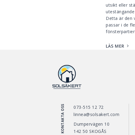
utsikt eller s
utestängande 
Detta är den 
passar i de fl
fönsterpartier
LÄS MER
KONTAKTA OSS
073-515 12 72
linnea@solsakert.com
Dumpervägen 10
142 50 SKOGÅS