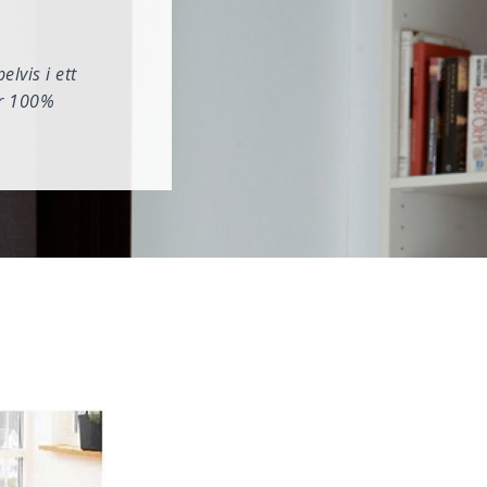
lvis i ett
är 100%