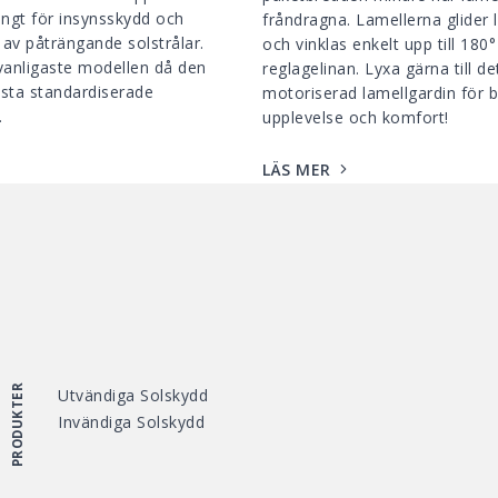
tängt för insynsskydd och
fråndragna. Lamellerna glider l
av påträngande solstrålar.
och vinklas enkelt upp till 180
vanligaste modellen då den
reglagelinan. Lyxa gärna till d
esta standardiserade
motoriserad lamellgardin för 
.
upplevelse och komfort!
LÄS MER
PRODUKTER
Utvändiga Solskydd
Invändiga Solskydd