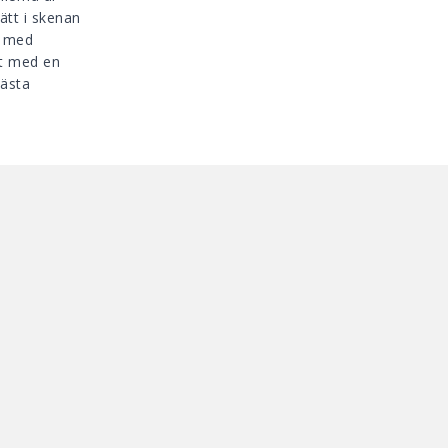
ätt i skenan
° med
et med en
bästa