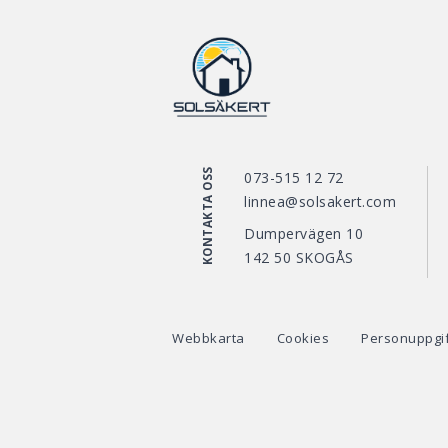
KONTAKTA OSS
073-515 12 72
linnea@solsakert.com
Dumpervägen 10
142 50 SKOGÅS
Webbkarta
Cookies
Personuppgif